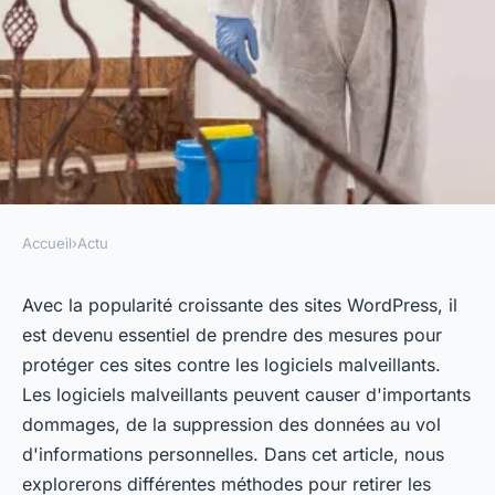
Accueil
›
Actu
ACTU
Retirer les logiciels
Avec la popularité croissante des sites WordPress, il
est devenu essentiel de prendre des mesures pour
malveillants d'un site
protéger ces sites contre les logiciels malveillants.
WordPress
Les logiciels malveillants peuvent causer d'importants
dommages, de la suppression des données au vol
alice
•
11 juillet 2023
•
3 min de lecture
d'informations personnelles. Dans cet article, nous
explorerons différentes méthodes pour retirer les