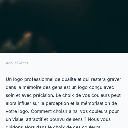
Accueil
›
Actu
ACTU
Quelles couleurs pour votre
Un logo professionnel de qualité et qui restera graver
dans la mémoire des gens est un logo conçu avec
logo d'entreprise ?
soin et avec précision. Le choix de vos couleurs peut
alors influer sur la perception et la mémorisation de
alice
•
14 juin 2023
•
4 min de lecture
votre logo. Comment choisir ainsi vos couleurs pour
un visuel attractif et pourvu de sens ? Nous vous
guidons alors dans le choix de ces couleurs.