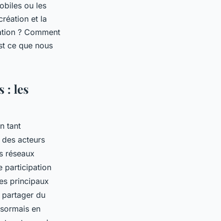
obiles ou les
réation et la
mation ? Comment
est ce que nous
 : les
n tant
 des acteurs
es réseaux
e participation
des principaux
t partager du
ésormais en