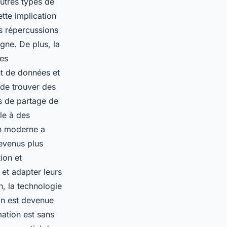
autres types de
tte implication
es répercussions
gne. De plus, la
les
t de données et
 de trouver des
s de partage de
le à des
on moderne a
evenus plus
ion et
 et adapter leurs
n, la technologie
ion est devenue
mation est sans