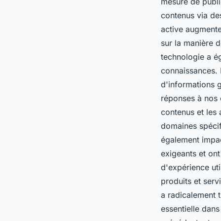
mesure de publie
contenus via des
active augmente 
sur la manière d
technologie a ég
connaissances. 
d'informations 
réponses à nos 
contenus et les 
domaines spécif
également impac
exigeants et on
d'expérience uti
produits et serv
a radicalement t
essentielle dans