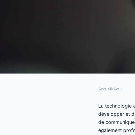
Accueil
›
Actu
ACTU
De quelle manière l
La technologie e
développer et d'
transforme-t-elle l'
de communiquer 
également profo