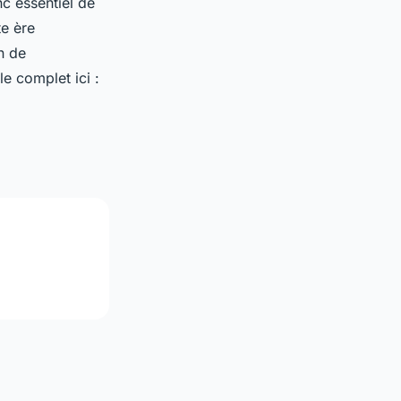
c essentiel de
e ère
n de
le complet ici :