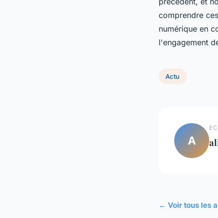
précédent, et no
comprendre ces 
numérique en con
l'engagement des
Actu
EC
A
al
← Voir tous les a