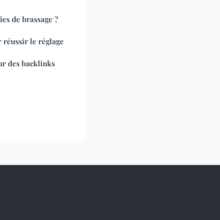
aies de brassage ?
 réussir le réglage
ur des backlinks