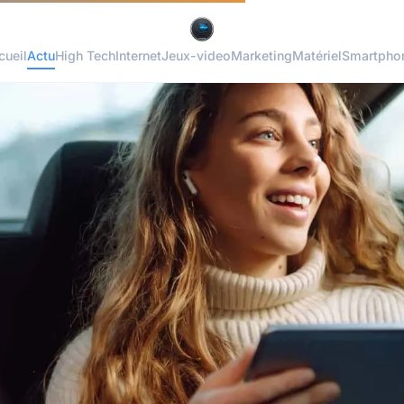
cueil
Actu
High Tech
Internet
Jeux-video
Marketing
Matériel
Smartpho