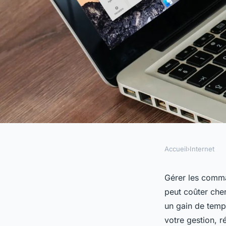
Accueil
›
Internet
INTERNET
Automatiser comman
Gérer les comma
peut coûter che
simplifiez votre ges
un gain de temp
votre gestion, r