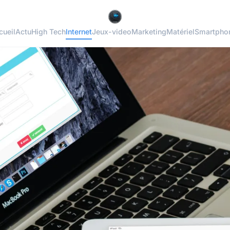
cueil
Actu
High Tech
Internet
Jeux-video
Marketing
Matériel
Smartpho