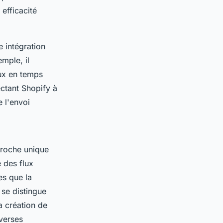
efficacité
 intégration
mple, il
aux en temps
ctant Shopify à
 l'envoi
pproche unique
 des flux
es que la
se distingue
a création de
verses