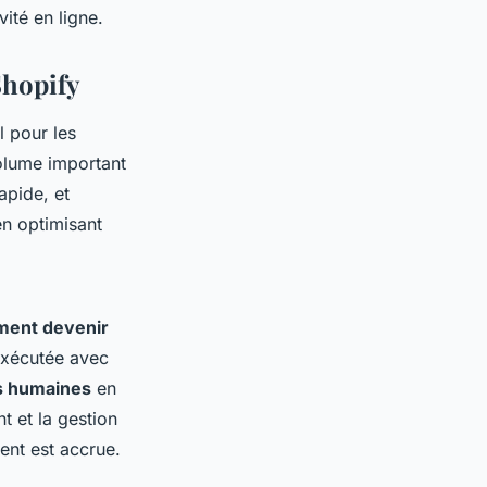
ité en ligne.
Shopify
l pour les
olume important
apide, et
en optimisant
ment devenir
exécutée avec
rs humaines
en
nt et la gestion
ient est accrue.