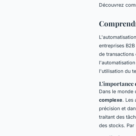
Découvrez comme
Victor
•
27/12/2024 12:16
•
14 min de lecture
Comprendre
L'automatisatio
entreprises B2B
de transactions
l'automatisation
l'utilisation du 
L'importance 
Dans le monde 
complexe
. Les
précision et dan
traitant des tâch
des stocks. Par 