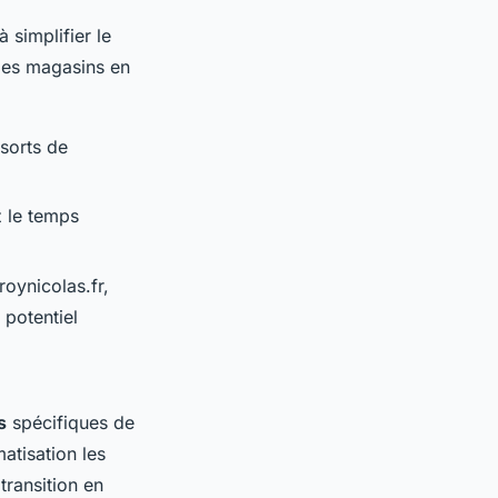
 simplifier le
 des magasins en
ssorts de
 le temps
roynicolas.fr,
 potentiel
s
spécifiques de
atisation les
ransition en