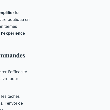
mplifier le
otre boutique en
en termes
e
l'expérience
commandes
er l'efficacité
uivre pour
 les tâches
s, l'envoi de
re.