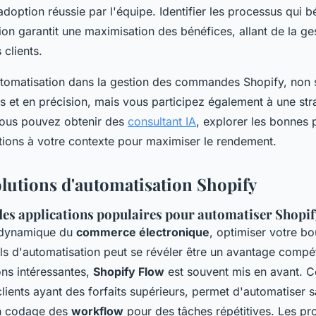
doption réussie par l'équipe. Identifier les processus qui bé
ion garantit une maximisation des bénéfices, allant de la ge
clients.
automatisation dans la gestion des commandes Shopify, non
 et en précision, mais vous participez également à une str
Vous pouvez obtenir des
consultant IA
, explorer les bonnes 
utions à votre contexte pour maximiser le rendement.
olutions d'automatisation Shopify
des applications populaires pour automatiser Shopi
 dynamique du
commerce électronique
, optimiser votre b
ls d'automatisation peut se révéler être un avantage compéti
ons intéressantes,
Shopify Flow
est souvent mis en avant. Cet 
lients ayant des forfaits supérieurs, permet d'automatiser 
n codage des
workflow
pour des tâches répétitives. Les pro