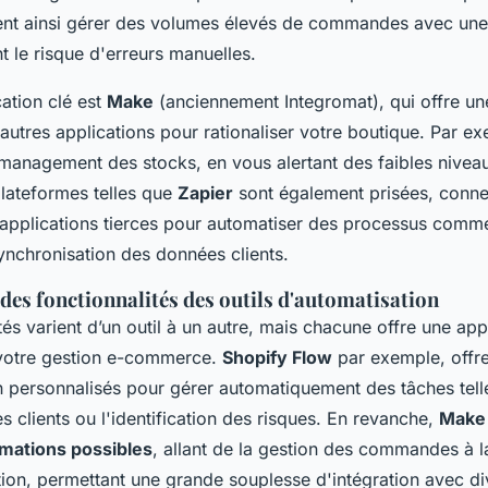
nt ainsi gérer des volumes élevés de commandes avec une 
t le risque d'erreurs manuelles.
ation clé est
Make
(anciennement Integromat), qui offre une
utres applications pour rationaliser votre boutique. Par exe
 management des stocks, en vous alertant des faibles nive
lateformes telles que
Zapier
sont également prisées, conne
'applications tierces pour automatiser des processus comme
ynchronisation des données clients.
es fonctionnalités des outils d'automatisation
tés varient d’un outil à un autre, mais chacune offre une a
 votre gestion e-commerce.
Shopify Flow
par exemple, offre
n personnalisés pour gérer automatiquement des tâches tell
 clients ou l'identification des risques. En revanche,
Make
omations possibles
, allant de la gestion des commandes à l
ion, permettant une grande souplesse d'intégration avec di