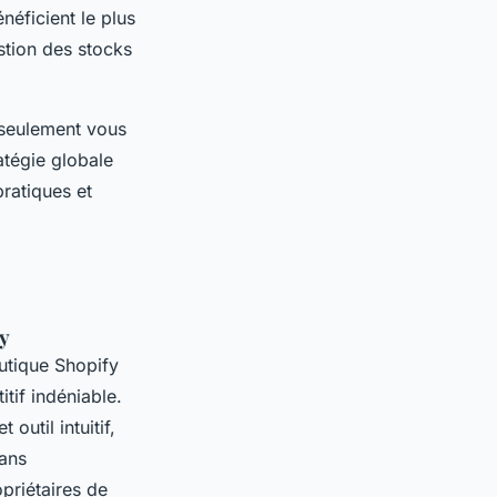
néficient le plus
stion des stocks
 seulement vous
atégie globale
pratiques et
fy
outique Shopify
tif indéniable.
outil intuitif,
sans
priétaires de