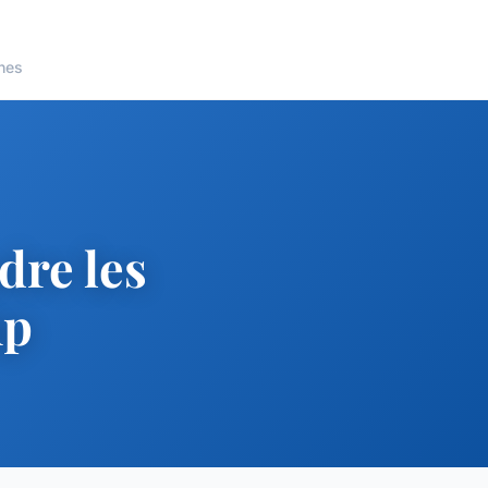
nes
dre les
hp