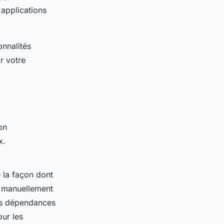
'applications
onnalités
r votre
on
x.
e la façon dont
e manuellement
es dépendances
our les