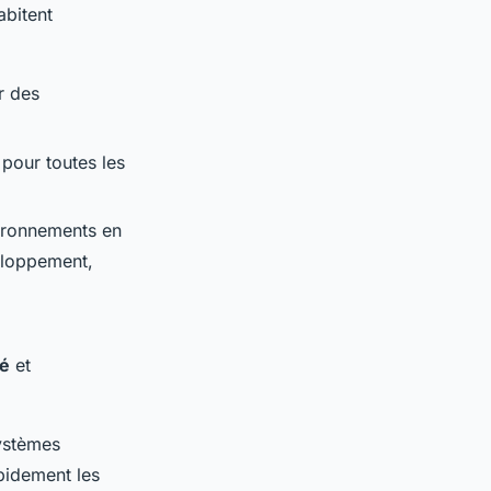
abitent
r des
 pour toutes les
vironnements en
eloppement,
té
et
systèmes
pidement les