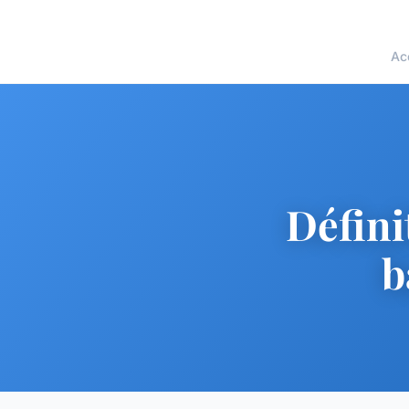
Ac
Défini
b