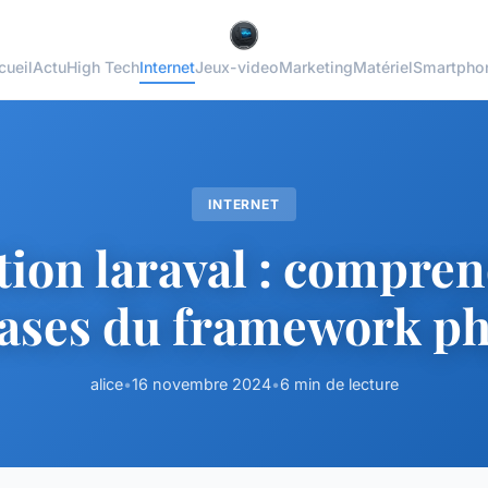
cueil
Actu
High Tech
Internet
Jeux-video
Marketing
Matériel
Smartpho
INTERNET
tion laraval : compren
ases du framework p
alice
•
16 novembre 2024
•
6 min de lecture