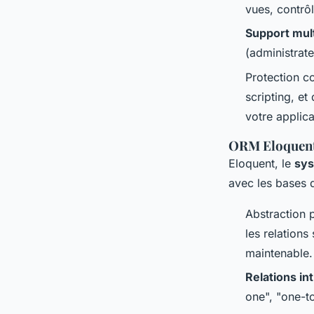
vues, contrôl
Support mult
(administrateu
Protection co
scripting, et
votre applica
ORM Eloquent 
Eloquent, le
sy
avec les bases 
Abstraction 
les relations
maintenable.
Relations int
one", "one-t