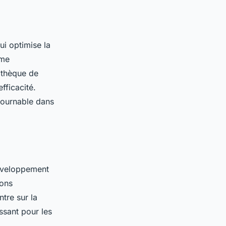
ui optimise la
mme
iothèque de
fficacité.
tournable dans
éveloppement
ions
tre sur la
ssant pour les