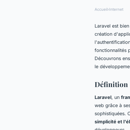
Accueil
›
Internet
Laravel est bien
création d'appl
l'authentificati
fonctionnalités 
Découvrons ense
le développeme
Définition
Laravel
, un
fra
web grâce à ses o
sophistiquées. 
simplicité et l'
développeurs.