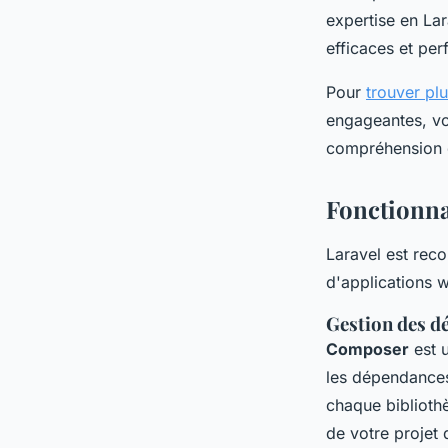
expertise en Lar
efficaces et per
Pour
trouver pl
engageantes, vo
compréhension 
Fonctionnal
Laravel est reco
d'applications 
Gestion des 
Composer
est u
les dépendances
chaque biblioth
de votre projet 