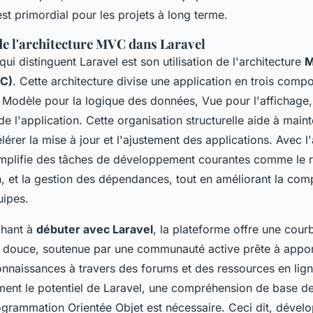
 est primordial pour les projets à long terme.
de l'architecture MVC dans Laravel
ui distinguent Laravel est son utilisation de l'architecture
M
VC)
. Cette architecture divise une application en trois comp
: Modèle pour la logique des données, Vue pour l'affichage,
de l'application. Cette organisation structurelle aide à main
lérer la mise à jour et l'ajustement des applications. Avec l'
mplifie des tâches de développement courantes comme le 
on, et la gestion des dépendances, tout en améliorant la co
uipes.
chant à
débuter avec Laravel
, la plateforme offre une cour
 douce, soutenue par une communauté active prête à appor
onnaissances à travers des forums et des ressources en lig
ement le potentiel de Laravel, une compréhension de base d
grammation Orientée Objet est nécessaire. Ceci dit, dével