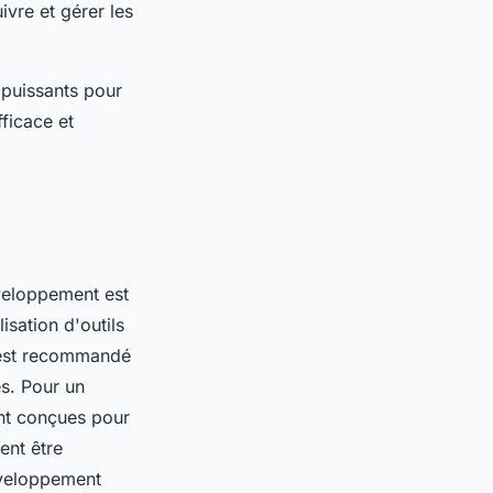
ivre et gérer les
 puissants pour
fficace et
éveloppement est
isation d'outils
 est recommandé
es. Pour un
nt conçues pour
ent être
éveloppement