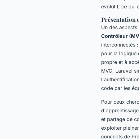
évolutif, ce qui
Présentation 
Un des aspects q
Contrôleur (M
interconnectés 
pour la logique 
propre et à accé
MVC, Laravel si
l'authentificati
code par les éq
Pour ceux cher
d'apprentissage
et partage de c
exploiter plein
concepts de Pro