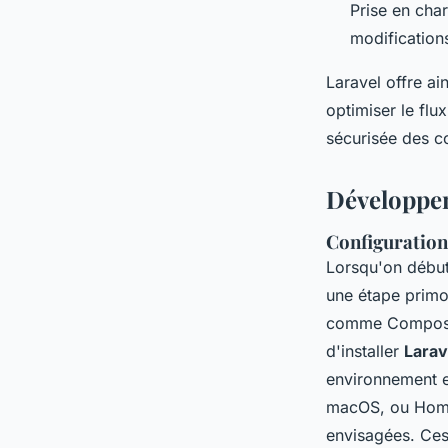
Prise en char
modification
Laravel offre a
optimiser le flu
sécurisée des 
Développem
Configuration
Lorsqu'on débu
une étape primord
comme Composer 
d'installer
Larav
environnement e
macOS, ou Homes
envisagées. Ces