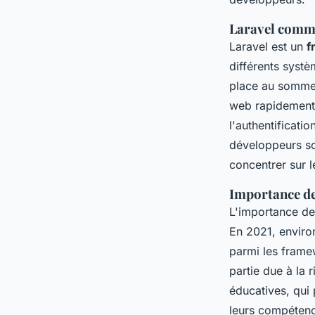
Laravel comm
Laravel est un
f
différents systè
place au sommet
web rapidement 
l'authentificati
développeurs so
concentrer sur l
Importance de
L'importance de
En 2021, enviro
parmi les framew
partie due à la 
éducatives, qui
leurs compétenc