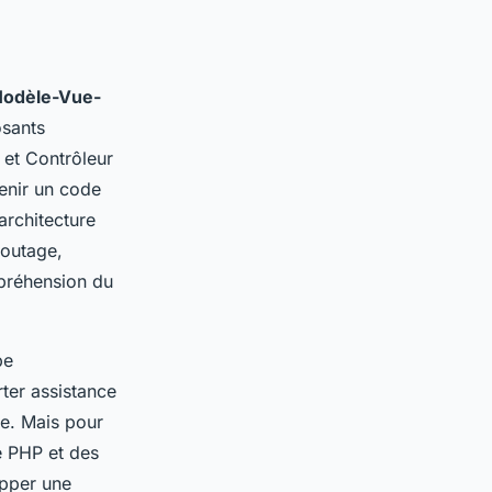
odèle-Vue-
osants
 et Contrôleur
tenir un code
architecture
routage,
mpréhension du
be
ter assistance
ne. Mais pour
e PHP et des
opper une