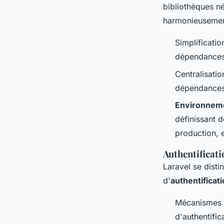
bibliothèques n
harmonieusemen
Simplificatio
dépendances
Centralisatio
dépendances
Environnem
définissant 
production, e
Authentificati
Laravel se dist
d'
authentificat
Mécanismes d'
d'authentifi