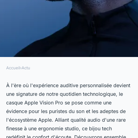
Accueil
›
Actu
ACTU
Pourquoi opter pour le casque
À l'ère où l'expérience auditive personnalisée devient
une signature de notre quotidien technologique, le
Apple Vison Pro ?
casque Apple Vision Pro se pose comme une
évidence pour les puristes du son et les adeptes de
alice
•
1 mars 2024
•
3 min de lecture
l'écosystème Apple. Alliant qualité audio d'une rare
finesse à une ergonomie studio, ce bijou tech
redéfinit le confort d'écoute. Découvrons ensemble