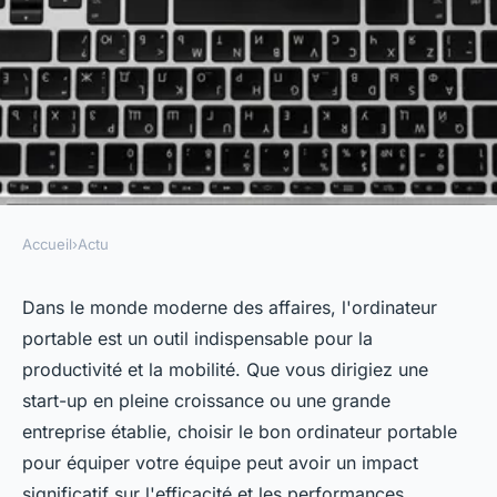
Accueil
›
Actu
ACTU
Quel ordinateur portable
Dans le monde moderne des affaires, l'ordinateur
portable est un outil indispensable pour la
professionnel choisir pour
productivité et la mobilité. Que vous dirigiez une
équiper son entreprise ?
start-up en pleine croissance ou une grande
entreprise établie, choisir le bon ordinateur portable
alice
•
19 février 2024
•
2 min de lecture
pour équiper votre équipe peut avoir un impact
significatif sur l'efficacité et les performances